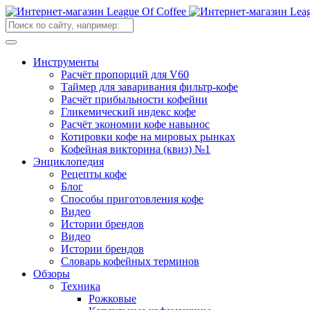
Инструменты
Расчёт пропорций для V60
Таймер для заваривания фильтр-кофе
Расчёт прибыльности кофейни
Гликемический индекс кофе
Расчёт экономии кофе навынос
Котировки кофе на мировых рынках
Кофейная викторина (квиз) №1
Энциклопедия
Рецепты кофе
Блог
Способы приготовления кофе
Видео
Истории брендов
Видео
Истории брендов
Словарь кофейных терминов
Обзоры
Техника
Рожковые