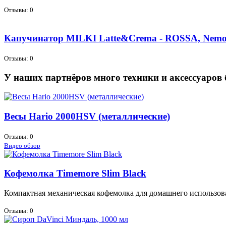
Отзывы: 0
Капучинатор MILKI Latte&Crema - ROSSA, Nem
Отзывы: 0
У наших партнёров много техники и аксессуаров 
Весы Hario 2000HSV (металлические)
Отзывы: 0
Видео обзор
Кофемолка Timemore Slim Black
Ком­пакт­ная ме­ха­ни­че­ская ко­фе­мол­ка для до­маш­не­го ис­поль­зо­в
Отзывы: 0