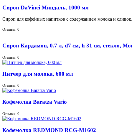
Сироп DaVinci Миндаль, 1000 мл
Си­роп для ко­фей­ных на­пит­ков с со­дер­жа­ни­ем мо­ло­ка и сли­вок,
Отзывы: 0
Сироп Кардамон, 0.7 л, d7 см, h 31 см, стекло, Mo
Отзывы: 0
Питчер для молока, 600 мл
Отзывы: 0
Кофемолка Baratza Vario
Отзывы: 0
Кофемолка REDMOND RCG-M1602