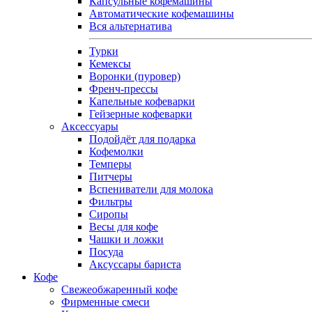
Капсульные кофемашины
Автоматические кофемашины
Вся альтернатива
Турки
Кемексы
Воронки (пуровер)
Френч-прессы
Капельные кофеварки
Гейзерные кофеварки
Аксессуары
Подойдёт для подарка
Кофемолки
Темперы
Питчеры
Вспениватели для молока
Фильтры
Сиропы
Весы для кофе
Чашки и ложки
Посуда
Аксуссары бариста
Кофе
Свежеобжаренный кофе
Фирменные смеси