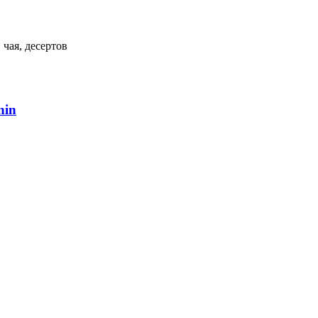
 чая, де­сер­тов
nin