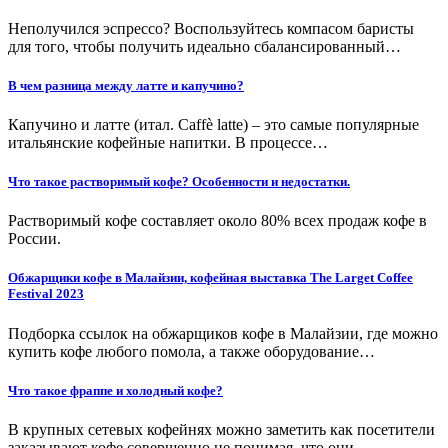
Неполучился эспрессо? Воспользуйтесь компасом баристы
для того, чтобы получить идеально сбалансированный…
В чем разница между латте и капучино?
Капучино и латте (итал. Caffè latte) – это самые популярные
итальянские кофейные напитки. В процессе…
Что такое растворимый кофе? Особенности и недостатки.
Растворимый кофе составляет около 80% всех продаж кофе в
России.
Обжарщики кофе в Малайзии, кофейная выставка The Larget Coffee
Festival 2023
Подборка ссылок на обжарщиков кофе в Малайзии, где можно
купить кофе любого помола, а также оборудование…
Что такое фраппе и холодный кофе?
В крупных сетевых кофейнях можно заметить как посетители
заказывают кофе совершенно не понимая, что они…