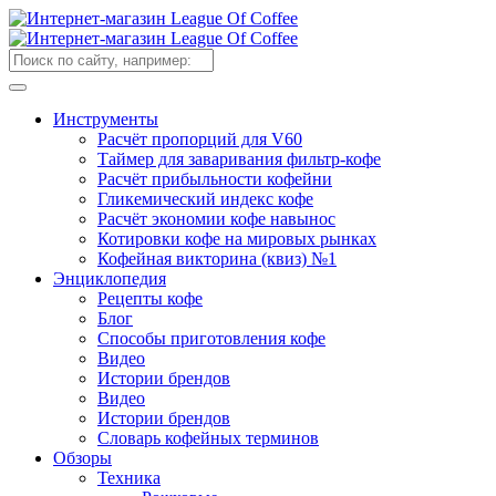
Инструменты
Расчёт пропорций для V60
Таймер для заваривания фильтр-кофе
Расчёт прибыльности кофейни
Гликемический индекс кофе
Расчёт экономии кофе навынос
Котировки кофе на мировых рынках
Кофейная викторина (квиз) №1
Энциклопедия
Рецепты кофе
Блог
Способы приготовления кофе
Видео
Истории брендов
Видео
Истории брендов
Словарь кофейных терминов
Обзоры
Техника