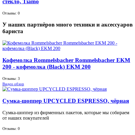
стекло, Tiamo
Отзывы: 0
У наших партнёров много техники и аксессуаров
бариста
Кофемолка Rommelsbacher Rommelsbacher EKM
200 - кофемолка (Black) EKM 200
Отзывы: 3
Видео обзор
Сумка-шоппер UPCYCLED ESPRESSO, чёрная
Сум­ка-шоп­пер из фир­мен­ных па­ке­тов, ко­то­рые мы со­би­ра­ем
от на­ших по­ку­па­те­лей
Отзывы: 0