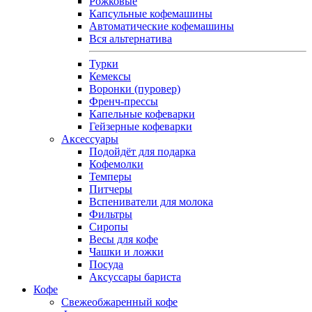
Рожковые
Капсульные кофемашины
Автоматические кофемашины
Вся альтернатива
Турки
Кемексы
Воронки (пуровер)
Френч-прессы
Капельные кофеварки
Гейзерные кофеварки
Аксессуары
Подойдёт для подарка
Кофемолки
Темперы
Питчеры
Вспениватели для молока
Фильтры
Сиропы
Весы для кофе
Чашки и ложки
Посуда
Аксуссары бариста
Кофе
Свежеобжаренный кофе