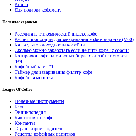
Книги
Для подарка кофеману
Полезные сервисы:
Рассчитать гликемический индекс кофе
Расчёт пропорций для заваривания кофе в воронке (V60)
Калькулятор доходности кофейни
Сколько можно заработать если не пить кофе "с собой"
Котировки кофе на мировых биржах онлайн: история
цен
Кофейный квиз #1
Таймер для заваривания фильтр-кофе
Кофейная монетка
League Of Coffee
Полезные инструменты
Блог
Энциклопедия
Как готовить кофе
Контакты
Страны-производители
Рецепты кофейных напитков