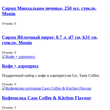
Сироп Миндальное печенье, 250 мл, стекло,
Monin
Отзывы: 0
Сироп Яблочный пирог, 0.7 л, d7 см, h31 см,
стекло, Monin
Отзывы: 0
Кофе + аэропресс
По­да­роч­ный на­бор с ко­фе и аэро­прес­сом Go, Tasty Coffee.
Отзывы: 0
Кофемолка Caso Coffee & Kitchen Flavour
Отзывы: 2