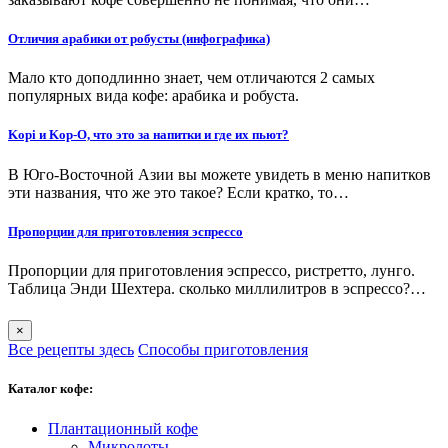
Отличия арабики от робусты (инфографика)
Мало кто доподлинно знает, чем отличаются 2 самых
популярных вида кофе: арабика и робуста.
Kopi и Kop-O, что это за напитки и где их пьют?
В Юго-Восточной Азии вы можете увидеть в меню напитков
эти названия, что же это такое? Если кратко, то…
Пропорции для приготовления эспрессо
Пропорции для приготовления эспрессо, ристретто, лунго.
Таблица Энди Шехтера. сколько миллилитров в эспрессо?…
×
Все рецепты здесь
Способы приготовления
Каталог кофе:
Плантационный кофе
Микролоты