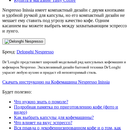
Купить в магазине Tasty Coffee
Nespresso Inissia имеет компактный дизайн с двумя кнопками
и удобной ручкой для капсулы, но его компактный дизайн не
мешает ему ставить под угрозу качество кофе. Одним
касанием вы можете выбрать между захватывающим эспрессо
и лунго.
Бренд:
Delonghi Nespresso
De’Longhi представляет широкий модельный ряд капсульных кофемашин и
кофеварок Nespresso. Эксклюзивный дизайн бытовой техники De'Longhi
украсит любую кухню и придаст ей неповторимый стиль.
Скачать инструкцию на Кофемашина Nespresso Inissia
Будет полезно:
Что нужно знать о помоле?
Подробная памятка по приготовлению кофе (фото и
видео)
Как выбрать капсулы для кофемашины?
Что влияет на вкус эспрессо?
Вся правда о декофеинизированном кофе и о том, как