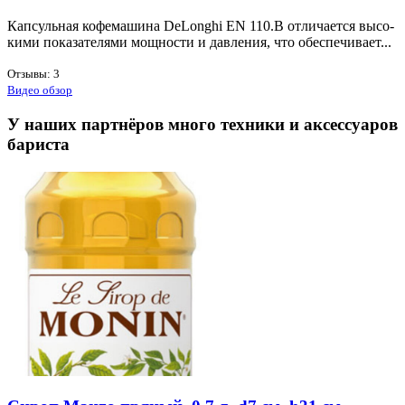
Кап­суль­ная ко­фе­ма­ши­на DeLonghi EN 110.B от­ли­ча­ет­ся вы­со­
ки­ми по­ка­за­те­ля­ми мощ­но­сти и дав­ле­ния, что обес­пе­чи­ва­ет...
Отзывы: 3
Видео обзор
У наших партнёров много техники и аксессуаров
бариста