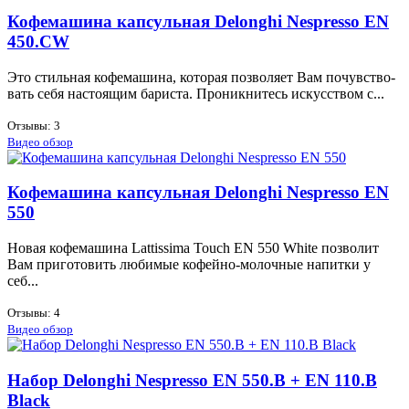
Кофемашина капсульная Delonghi Nespresso EN
450.CW
Это стиль­ная ко­фе­ма­ши­на, ко­то­рая поз­во­ля­ет Вам по­чув­ство­
вать се­бя на­сто­я­щим ба­ри­ста. Про­ник­ни­тесь ис­кус­ством с...
Отзывы: 3
Видео обзор
Кофемашина капсульная Delonghi Nespresso EN
550
Но­вая ко­фе­ма­ши­на Lattissima Touch EN 550 White поз­во­лит
Вам при­го­то­вить лю­би­мые ко­фей­но-мо­лоч­ные на­пит­ки у
себ...
Отзывы: 4
Видео обзор
Набор Delonghi Nespresso EN 550.B + EN 110.B
Black