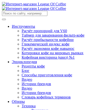
Инструменты
Расчёт пропорций для V60
Таймер для заваривания фильтр-кофе
Расчёт прибыльности кофейни
Гликемический индекс кофе
Расчёт экономии кофе навынос
Котировки кофе на мировых рынках
Кофейная викторина (квиз) №1
Энциклопедия
Рецепты кофе
Блог
Способы приготовления кофе
Видео
Истории брендов
Видео
Истории брендов
Словарь кофейных терминов
Обзоры
Техника