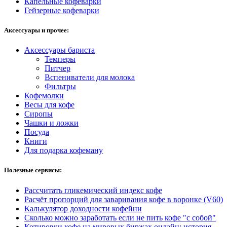
Капельные кофеварки
Гейзерные кофеварки
Аксессуары и прочее:
Аксессуары бариста
Темперы
Питчер
Вспениватели для молока
Фильтры
Кофемолки
Весы для кофе
Сиропы
Чашки и ложки
Посуда
Книги
Для подарка кофеману
Полезные сервисы:
Рассчитать гликемический индекс кофе
Расчёт пропорций для заваривания кофе в воронке (V60)
Калькулятор доходности кофейни
Сколько можно заработать если не пить кофе "с собой"
Котировки кофе на мировых биржах онлайн: история