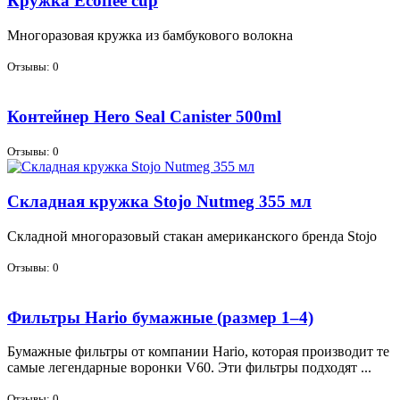
Кружка Ecoffee cup
Мно­го­ра­зо­вая круж­ка из бам­бу­ко­во­го во­лок­на
Отзывы: 0
Контейнер Hero Seal Canister 500ml
Отзывы: 0
Складная кружка Stojo Nutmeg 355 мл
Склад­ной мно­го­ра­зо­вый ста­кан аме­ри­кан­ско­го брен­да Stojo
Отзывы: 0
Фильтры Hario бумажные (размер 1–4)
Бу­маж­ные филь­тры от ком­па­нии Hario, ко­то­рая про­из­во­дит те
са­мые ле­ген­дар­ные во­рон­ки V60. Эти филь­тры под­хо­дят ...
Отзывы: 0