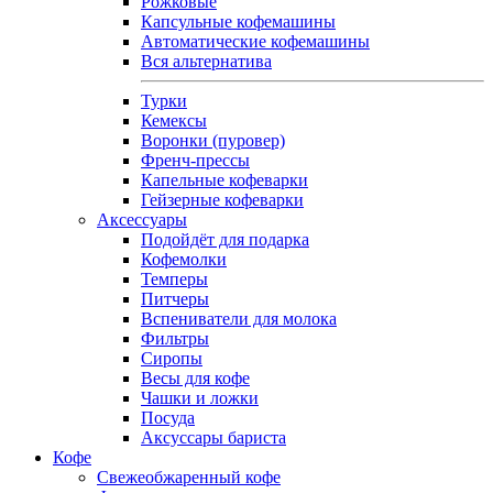
Рожковые
Капсульные кофемашины
Автоматические кофемашины
Вся альтернатива
Турки
Кемексы
Воронки (пуровер)
Френч-прессы
Капельные кофеварки
Гейзерные кофеварки
Аксессуары
Подойдёт для подарка
Кофемолки
Темперы
Питчеры
Вспениватели для молока
Фильтры
Сиропы
Весы для кофе
Чашки и ложки
Посуда
Аксуссары бариста
Кофе
Свежеобжаренный кофе