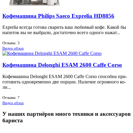
Кофемашина Philips Saeco Exprelia HD8856
Exprelia все­гда го­то­ва сва­рить ваш лю­би­мый ко­фе. Ка­кой бы
на­пи­ток вы не вы­бра­ли, до­ста­точ­но все­го од­но­го на­жат...
Отзывы: 3
Видео обзор
Кофемашина Delonghi ESAM 2600 Caffe Corso
Ко­фе­ма­ши­на Delonghi ESAM 2600 Caffe Corso спо­соб­на при­
го­то­вить од­новре­мен­но две пор­ции. На­ли­чие огром­но­го ко­
ли...
Отзывы: 7
Видео обзор
У наших партнёров много техники и аксессуаров
бариста