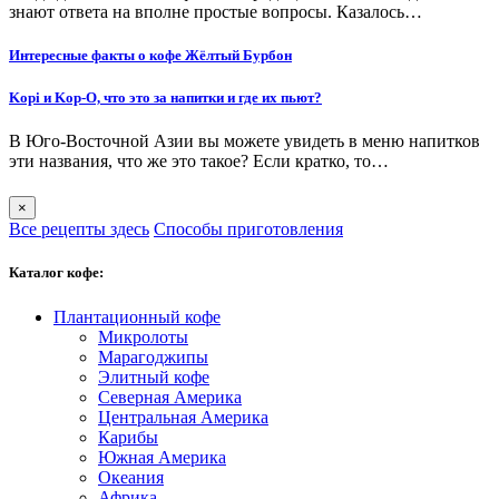
знают ответа на вполне простые вопросы. Казалось…
Интересные факты о кофе Жёлтый Бурбон
Kopi и Kop-O, что это за напитки и где их пьют?
В Юго-Восточной Азии вы можете увидеть в меню напитков
эти названия, что же это такое? Если кратко, то…
×
Все рецепты здесь
Способы приготовления
Каталог кофе:
Плантационный кофе
Микролоты
Марагоджипы
Элитный кофе
Северная Америка
Центральная Америка
Карибы
Южная Америка
Океания
Африка