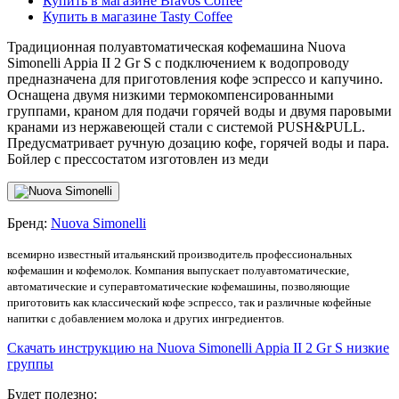
Купить в магазине Bravos Coffee
Купить в магазине Tasty Coffee
Традиционная полуавтоматическая кофемашина Nuova
Simonelli Appia II 2 Gr S с подключением к водопроводу
предназначена для приготовления кофе эспрессо и капучино.
Оснащена двумя низкими термокомпенсированными
группами, краном для подачи горячей воды и двумя паровыми
кранами из нержавеющей стали с системой PUSH&PULL.
Предусматривает ручную дозацию кофе, горячей воды и пара.
Бойлер с прессостатом изготовлен из меди
Бренд:
Nuova Simonelli
всемирно известный итальянский производитель профессиональных
кофемашин и кофемолок. Компания выпускает полуавтоматические,
автоматические и суперавтоматические кофемашины, позволяющие
приготовить как классический кофе эспрессо, так и различные кофейные
напитки с добавлением молока и других ингредиентов.
Скачать инструкцию на Nuova Simonelli Appia II 2 Gr S низкие
группы
Будет полезно: