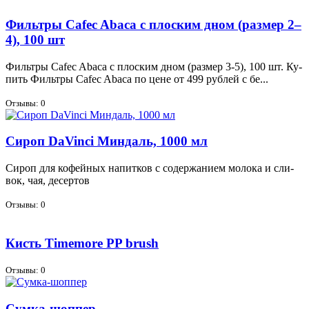
Фильтры Cafec Abaca с плоским дном (размер 2–
4), 100 шт
Филь­тры Cafec Abaca с плос­ким дном (раз­мер 3-5), 100 шт. Ку­
пить Филь­тры Cafec Abaca по цене от 499 руб­лей с бе...
Отзывы: 0
Сироп DaVinci Миндаль, 1000 мл
Си­роп для ко­фей­ных на­пит­ков с со­дер­жа­ни­ем мо­ло­ка и сли­
вок, чая, де­сер­тов
Отзывы: 0
Кисть Timemore PP brush
Отзывы: 0
Сумка-шоппер