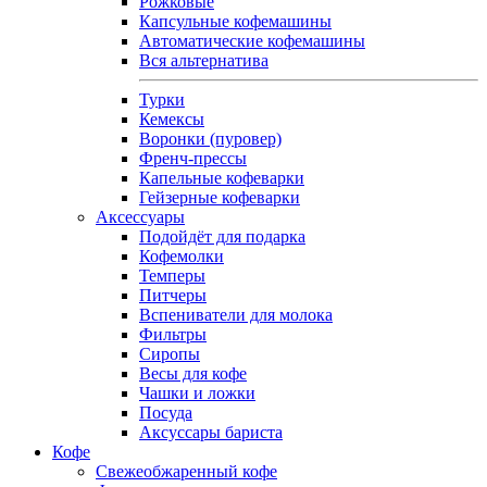
Рожковые
Капсульные кофемашины
Автоматические кофемашины
Вся альтернатива
Турки
Кемексы
Воронки (пуровер)
Френч-прессы
Капельные кофеварки
Гейзерные кофеварки
Аксессуары
Подойдёт для подарка
Кофемолки
Темперы
Питчеры
Вспениватели для молока
Фильтры
Сиропы
Весы для кофе
Чашки и ложки
Посуда
Аксуссары бариста
Кофе
Свежеобжаренный кофе