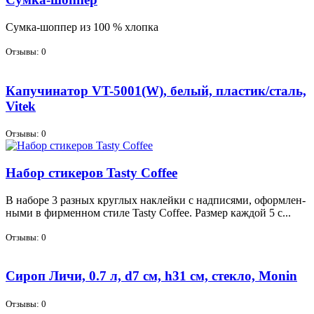
Сум­ка-шоп­пер из 100 % хлоп­ка
Отзывы: 0
Капучинатор VT-5001(W), белый, пластик/сталь,
Vitek
Отзывы: 0
Набор стикеров Tasty Coffee
В на­бо­ре 3 раз­ных круг­лых на­клей­ки с над­пи­ся­ми, оформ­лен­
ны­ми в фир­мен­ном сти­ле Tasty Coffee. Раз­мер каж­дой 5 с...
Отзывы: 0
Сироп Личи, 0.7 л, d7 см, h31 см, стекло, Monin
Отзывы: 0