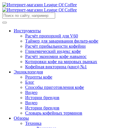
Инструменты
Расчёт пропорций для V60
Таймер для заваривания фильтр-кофе
Расчёт прибыльности кофейни
Гликемический индекс кофе
Расчёт экономии кофе навынос
Котировки кофе на мировых рынках
Кофейная викторина (квиз) №1
Энциклопедия
Рецепты кофе
Блог
Способы приготовления кофе
Видео
Истории брендов
Видео
Истории брендов
Словарь кофейных терминов
Обзоры
Техника