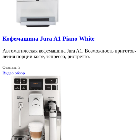
Кофемашина Jura A1 Piano White
Ав­то­ма­ти­че­ская ко­фе­ма­ши­на Jura A1. Воз­мож­ность при­го­тов­
ле­ния пор­ции ко­фе, эс­прес­со, ри­стрет­то.
Отзывы: 3
Видео обзор