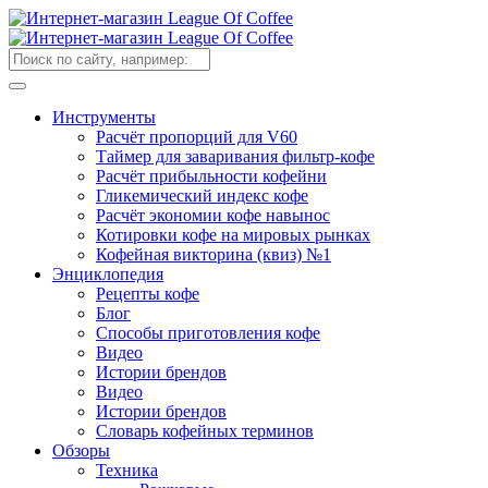
Инструменты
Расчёт пропорций для V60
Таймер для заваривания фильтр-кофе
Расчёт прибыльности кофейни
Гликемический индекс кофе
Расчёт экономии кофе навынос
Котировки кофе на мировых рынках
Кофейная викторина (квиз) №1
Энциклопедия
Рецепты кофе
Блог
Способы приготовления кофе
Видео
Истории брендов
Видео
Истории брендов
Словарь кофейных терминов
Обзоры
Техника