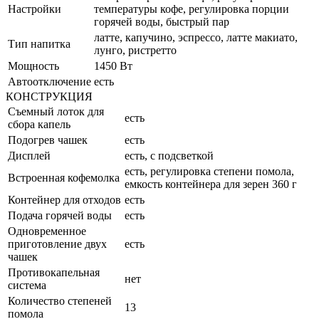
Настройки
температуры кофе, регулировка порции
горячей воды, быстрый пар
латте, капучино, эспрессо, латте макиато,
Тип напитка
лунго, ристретто
Мощность
1450 Вт
Автоотключение
есть
КОНСТРУКЦИЯ
Съемный лоток для
есть
сбора капель
Подогрев чашек
есть
Дисплей
есть, с подсветкой
есть, регулировка степени помола,
Встроенная кофемолка
емкость контейнера для зерен 360 г
Контейнер для отходов
есть
Подача горячей воды
есть
Одновременное
приготовление двух
есть
чашек
Противокапельная
нет
система
Количество степеней
13
помола