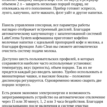
объемом 2 л – заварить несколько порций подряд, не
отвлекаясь на его пополнение. Прибор готовит эспрессо,
лунго, капучино, латте макиато, флэт уайт и другие напитки.
Панель управления сенсорная,
все параметры работы
наглядно отображает встроенный дисплей. Благодаря
автоматическому капучинатору с запатентованной системой
LatteCrema System кофемашина приготовит кофейно
молочные напитки с идеальной пропорцией кофе и молока, а
благодаря функции Auto Clean вы сможете автоматически
очистить систему подачи молока.
Доступно шесть пользовательских профилей, в которых
сохраняются наиболее часто используемые установки:
температуру, вкус (крепость), объем порции. Так их не
придется каждый раз вводить заново. Удобно использовать и
миниатюрные чашки, и высокие бокалы – положение
диспенсера регулируется. Одновременно можно сварить две
порции эспрессо.
Есть режим экономии электроэнергии и возможность
запрограммировать устройство на автоматическое отключение
через 15 или 30 минут, 1, 2 или 3 часа бездействия. Благодаря
ополаскиванию после включения и системе очистки