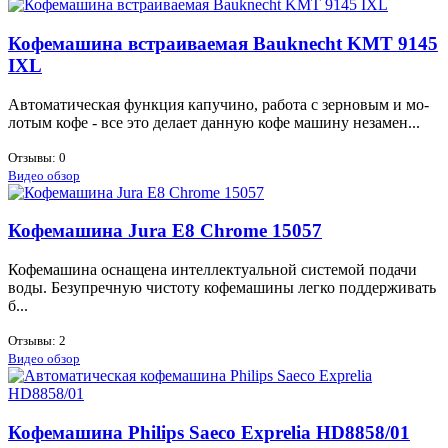
Кофемашина встраиваемая Bauknecht KMT 9145
IXL
Ав­то­ма­ти­че­ская функ­ция ка­пу­чи­но, ра­бо­та с зер­но­вым и мо­
ло­тым ко­фе - все это де­ла­ет дан­ную ко­фе ма­ши­ну неза­мен...
Отзывы: 0
Видео обзор
Кофемашина Jura E8 Chrome 15057
Ко­фе­ма­ши­на осна­ще­на ин­тел­лек­ту­аль­ной си­сте­мой по­да­чи
во­ды. Без­упреч­ную чи­сто­ту ко­фе­ма­ши­ны лег­ко под­дер­жи­вать
б...
Отзывы: 2
Видео обзор
Кофемашина Philips Saeco Exprelia HD8858/01