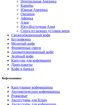
Центральная Америка
Карибы
Южная Америка
Океания
Африка
Азия
Юго-Восточная Азия
Сорта из разных уголков мира
Свежеобжаренный кофе
Без кофеина
Молотый кофе
Фирменные смеси
Ароматизированный кофе
Зелёный кофе
Капсулы для кофемашин
Дрип-пакеты
Кофе в банках
Кофемашины:
Капсульные кофемашины
Автоматические кофемашины
Рожковые
Аксессуары для Krups
Аксессуары для кофемашин