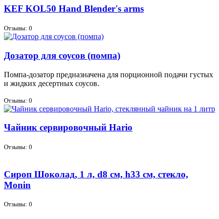
KEF KOL50 Hand Blender's arms
Отзывы: 0
Дозатор для соусов (помпа)
Пом­па-до­за­тор пред­на­зна­че­на для пор­ци­он­ной по­да­чи гу­стых
и жид­ких де­серт­ных со­усов.
Отзывы: 0
Чайник сервировочный Hario
Отзывы: 0
Сироп Шоколад, 1 л, d8 см, h33 см, стекло,
Monin
Отзывы: 0