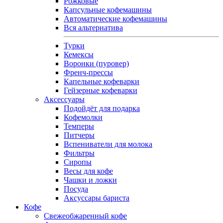
Рожковые
Капсульные кофемашины
Автоматические кофемашины
Вся альтернатива
Турки
Кемексы
Воронки (пуровер)
Френч-прессы
Капельные кофеварки
Гейзерные кофеварки
Аксессуары
Подойдёт для подарка
Кофемолки
Темперы
Питчеры
Вспениватели для молока
Фильтры
Сиропы
Весы для кофе
Чашки и ложки
Посуда
Аксуссары бариста
Кофе
Свежеобжаренный кофе