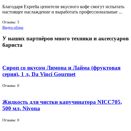
Бла­го­да­ря Exprelia це­ни­те­ли вкус­но­го ко­фе смо­гут ис­пы­тать
на­сто­я­щее на­сла­жде­ние и вы­ра­бо­тать про­фес­сио­наль­ные ...
Отзывы: 5
Видео обзор
У наших партнёров много техники и аксессуаров
бариста
Сироп со вкусом Лимона и Лайма (фруктовая
серия), 1 л, Da Vinci Gourmet
Отзывы: 0
Жидкость для чистки капучинатора NICC705,
500 мл, Nivona
Отзывы: 0