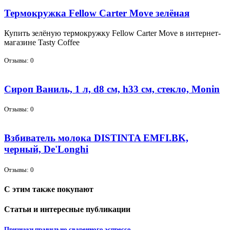
Термокружка Fellow Carter Move зелёная
Ку­пить зе­лё­ную тер­мо­круж­ку Fellow Carter Move в ин­тернет-
ма­га­зине Tasty Coffee
Отзывы: 0
Сироп Ваниль, 1 л, d8 см, h33 см, стекло, Monin
Отзывы: 0
Взбиватель молока DISTINTA EMFI.BK,
черный, De'Longhi
Отзывы: 0
С этим также покупают
Статьи и интересные публикации
Признаки правильно сваренного эспрессо