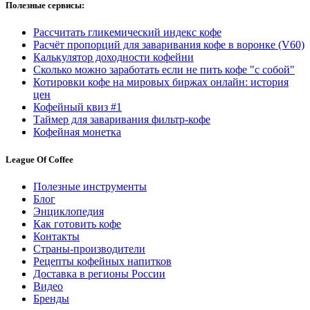
Полезные сервисы:
Рассчитать гликемический индекс кофе
Расчёт пропорций для заваривания кофе в воронке (V60)
Калькулятор доходности кофейни
Сколько можно заработать если не пить кофе "с собой"
Котировки кофе на мировых биржах онлайн: история
цен
Кофейный квиз #1
Таймер для заваривания фильтр-кофе
Кофейная монетка
League Of Coffee
Полезные инструменты
Блог
Энциклопедия
Как готовить кофе
Контакты
Страны-производители
Рецепты кофейных напитков
Доставка в регионы России
Видео
Бренды