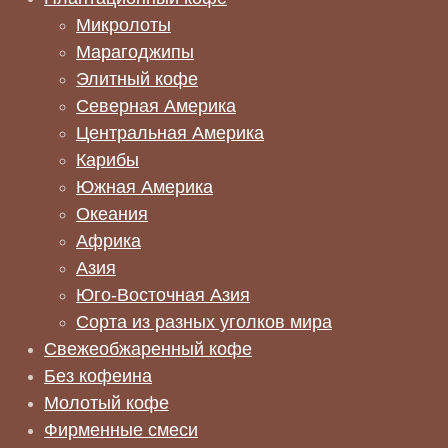
Микролоты
Марагоджипы
Элитный кофе
Северная Америка
Центральная Америка
Карибы
Южная Америка
Океания
Африка
Азия
Юго-Восточная Азия
Сорта из разных уголков мира
Свежеобжаренный кофе
Без кофеина
Молотый кофе
Фирменные смеси