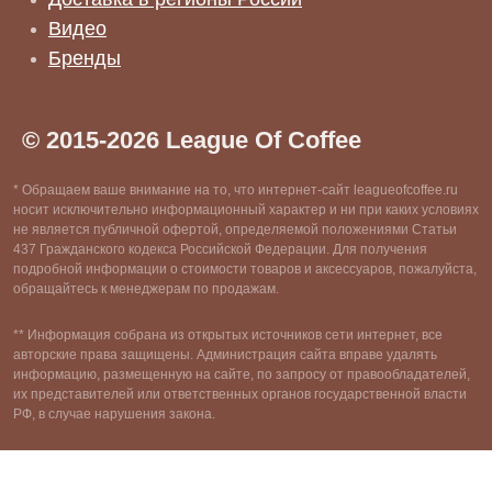
Видео
Бренды
© 2015-2026 League Of Coffee
* Обращаем ваше внимание на то, что интернет-сайт leagueofcoffee.ru
носит исключительно информационный характер и ни при каких условиях
не является публичной офертой, определяемой положениями Статьи
437 Гражданского кодекса Российской Федерации. Для получения
подробной информации о стоимости товаров и аксессуаров, пожалуйста,
обращайтесь к менеджерам по продажам.
** Информация собрана из открытых источников сети интернет, все
авторские права защищены. Администрация сайта вправе удалять
информацию, размещенную на сайте, по запросу от правообладателей,
их представителей или ответственных органов государственной власти
РФ, в случае нарушения закона.