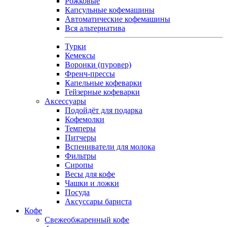
Рожковые
Капсульные кофемашины
Автоматические кофемашины
Вся альтернатива
Турки
Кемексы
Воронки (пуровер)
Френч-прессы
Капельные кофеварки
Гейзерные кофеварки
Аксессуары
Подойдёт для подарка
Кофемолки
Темперы
Питчеры
Вспениватели для молока
Фильтры
Сиропы
Весы для кофе
Чашки и ложки
Посуда
Аксуссары бариста
Кофе
Свежеобжаренный кофе