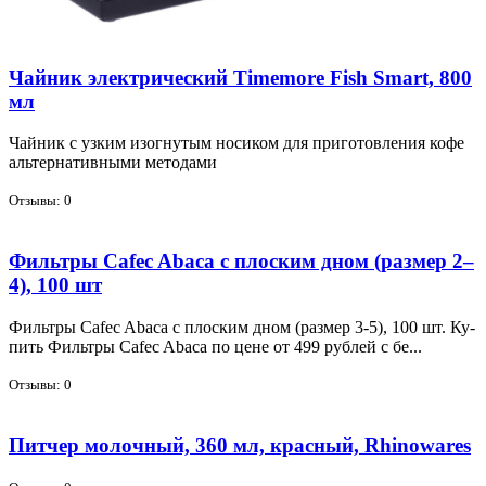
Чайник электрический Timemore Fish Smart, 800
мл
Чай­ник с уз­ким изо­гну­тым но­си­ком для при­го­тов­ле­ния ко­фе
аль­тер­на­тив­ны­ми ме­то­да­ми
Отзывы: 0
Фильтры Cafec Abaca с плоским дном (размер 2–
4), 100 шт
Филь­тры Cafec Abaca с плос­ким дном (раз­мер 3-5), 100 шт. Ку­
пить Филь­тры Cafec Abaca по цене от 499 руб­лей с бе...
Отзывы: 0
Питчер молочный, 360 мл, красный, Rhinowares