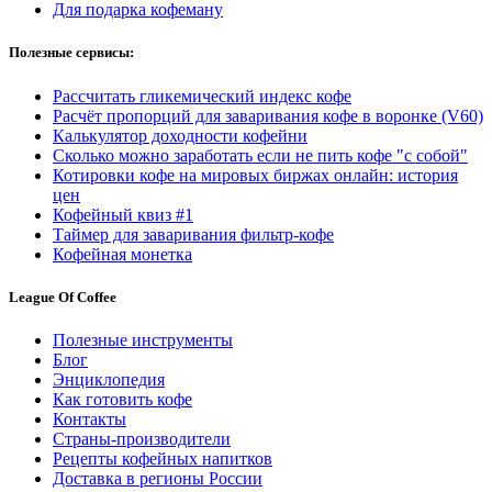
Для подарка кофеману
Полезные сервисы:
Рассчитать гликемический индекс кофе
Расчёт пропорций для заваривания кофе в воронке (V60)
Калькулятор доходности кофейни
Сколько можно заработать если не пить кофе "с собой"
Котировки кофе на мировых биржах онлайн: история
цен
Кофейный квиз #1
Таймер для заваривания фильтр-кофе
Кофейная монетка
League Of Coffee
Полезные инструменты
Блог
Энциклопедия
Как готовить кофе
Контакты
Страны-производители
Рецепты кофейных напитков
Доставка в регионы России