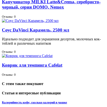
Капучинатор MILKI Latte&Crema, серебристо-
черный, серия DOMO, Nemox
Отзывы: 0
Соус DaVinci Карамель, 2500 мл
Иде­аль­но под­хо­дит для укра­ше­ния де­сер­тов, мо­лоч­ных кок­
тей­лей и раз­лич­ных на­пит­ков
Отзывы: 0
Коврик для темпинга Cafelat
Отзывы: 0
С этим также покупают
Статьи и интересные публикации
Калорийность кофе, сколько калорий в чашке