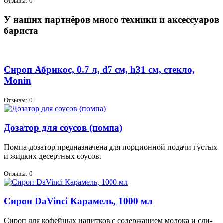
Отзывы: 0
У наших партнёров много техники и аксессуаров
бариста
Сироп Абрикос, 0.7 л, d7 см, h31 см, стекло,
Monin
Отзывы: 0
Дозатор для соусов (помпа)
Пом­па-до­за­тор пред­на­зна­че­на для пор­ци­он­ной по­да­чи гу­стых
и жид­ких де­серт­ных со­усов.
Отзывы: 0
Сироп DaVinci Карамель, 1000 мл
Си­роп для ко­фей­ных на­пит­ков с со­дер­жа­ни­ем мо­ло­ка и сли­