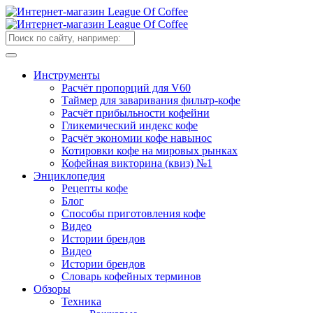
Инструменты
Расчёт пропорций для V60
Таймер для заваривания фильтр-кофе
Расчёт прибыльности кофейни
Гликемический индекс кофе
Расчёт экономии кофе навынос
Котировки кофе на мировых рынках
Кофейная викторина (квиз) №1
Энциклопедия
Рецепты кофе
Блог
Способы приготовления кофе
Видео
Истории брендов
Видео
Истории брендов
Словарь кофейных терминов
Обзоры
Техника