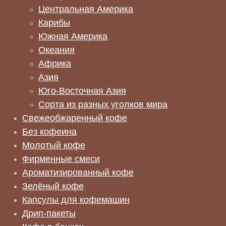
Центральная Америка
Карибы
Южная Америка
Океания
Африка
Азия
Юго-Восточная Азия
Сорта из разных уголков мира
Свежеобжаренный кофе
Без кофеина
Молотый кофе
Фирменные смеси
Ароматизированный кофе
Зелёный кофе
Капсулы для кофемашин
Дрип-пакеты