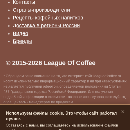
Контакты
Страны-производители
Рецепты кофейных напитков
Доставка в регионы России
Видео
Бренды
© 2015-2026 League Of Coffee
* Обращаем ваше внимание на то, что интернет-сайт leagueofcoffee.ru
носит исключительно информационный характер и ни при каких условиях
не является публичной офертой, определяемой положениями Статьи
437 Гражданского кодекса Российской Федерации. Для получения
подробной информации о стоимости товаров и аксессуаров, пожалуйста,
обращайтесь к менеджерам по продажам.
×
Используем файлы cookie. Это чтобы сайт работал
** Информация собрана из открытых источников сети интернет, все
лучше.
авторские права защищены. Администрация сайта вправе удалять
информацию, размещенную на сайте, по запросу от правообладателей,
Оставаясь с нами, вы соглашаетесь на использование
файлов
их представителей или ответственных органов государственной власти