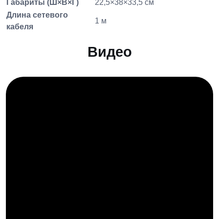
Габариты (Ш×В×Г)
22,5×38×33,5 см
Длина сетевого
1 м
кабеля
Видео