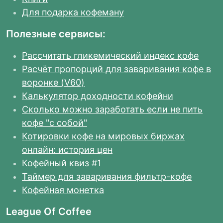
Для подарка кофеману
Полезные сервисы:
Рассчитать гликемический индекс кофе
Расчёт пропорций для заваривания кофе в
воронке (V60)
Калькулятор доходности кофейни
Сколько можно заработать если не пить
кофе "с собой"
Котировки кофе на мировых биржах
онлайн: история цен
Кофейный квиз #1
Таймер для заваривания фильтр-кофе
Кофейная монетка
League Of Coffee