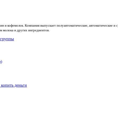
ин и кофемолок. Компания выпускает полуавтоматические, автоматические и 
ем молока и других ингредиентов.
е группы
о)
 копить деньги