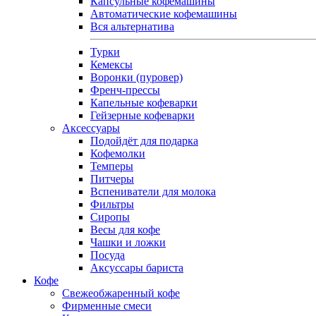
Капсульные кофемашины
Автоматические кофемашины
Вся альтернатива
Турки
Кемексы
Воронки (пуровер)
Френч-прессы
Капельные кофеварки
Гейзерные кофеварки
Аксессуары
Подойдёт для подарка
Кофемолки
Темперы
Питчеры
Вспениватели для молока
Фильтры
Сиропы
Весы для кофе
Чашки и ложки
Посуда
Аксуссары бариста
Кофе
Свежеобжаренный кофе
Фирменные смеси