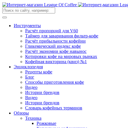
Инструменты
Расчёт пропорций для V60
Таймер для заваривания фильтр-кофе
Расчёт прибыльности кофейни
Гликемический индекс кофе
Расчёт экономии кофе навынос
Котировки кофе на мировых рынках
Кофейная викторина (квиз) №1
Энциклопедия
Рецепты кофе
Блог
Способы приготовления кофе
Видео
Истории брендов
Видео
Истории брендов
Словарь кофейных терминов
Обзоры
Техника
Рожковые