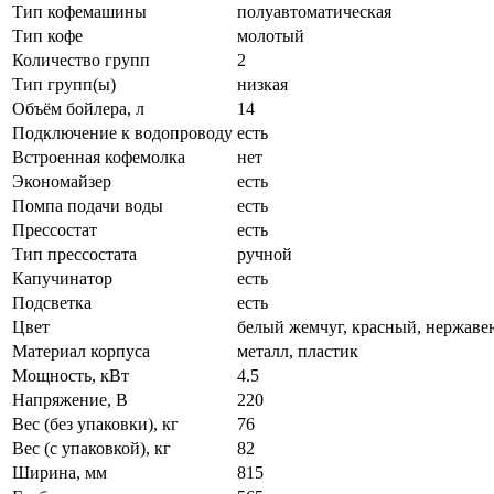
Тип кофемашины
полуавтоматическая
Тип кофе
молотый
Количество групп
2
Тип групп(ы)
низкая
Объём бойлера, л
14
Подключение к водопроводу
есть
Встроенная кофемолка
нет
Экономайзер
есть
Помпа подачи воды
есть
Прессостат
есть
Тип прессостата
ручной
Капучинатор
есть
Подсветка
есть
Цвет
белый жемчуг, красный, нержаве
Материал корпуса
металл, пластик
Мощность, кВт
4.5
Напряжение, В
220
Вес (без упаковки), кг
76
Вес (с упаковкой), кг
82
Ширина, мм
815