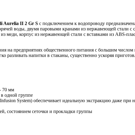
i Aurelia II 2 Gr S
с подключением к водопроводу предназначена
горячей воды, двумя паровыми кранами из нержавеющей стали 
 из меди, корпус из нержавеющей стали с вставками из ABS-пла
ия на предприятиях общественного питания с большим числом по
о разливать напитки в стаканы, существенно ускоряя приготов
- 70 мм
 в одной группе
 Infusion System) обеспечивает идеальную экстракцию даже при
ией, состоянием сеточки и прокладки группы