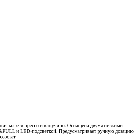
ления кофе эспрессо и капучино. Оснащена двумя низкими
SH&PULL и LED-подсветкой. Предусматривает ручную дозацию
ссостат