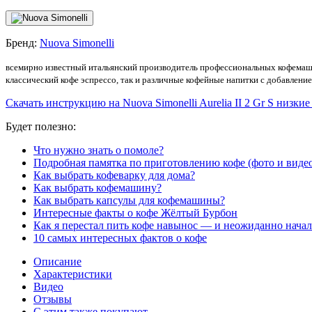
Бренд:
Nuova Simonelli
всемирно известный итальянский производитель профессиональных кофемаш
классический кофе эспрессо, так и различные кофейные напитки с добавлени
Скачать инструкцию на Nuova Simonelli Aurelia II 2 Gr S низки
Будет полезно:
Что нужно знать о помоле?
Подробная памятка по приготовлению кофе (фото и виде
Как выбрать кофеварку для дома?
Как выбрать кофемашину?
Как выбрать капсулы для кофемашины?
Интересные факты о кофе Жёлтый Бурбон
Как я перестал пить кофе навынос — и неожиданно начал
10 самых интересных фактов о кофе
Описание
Характеристики
Видео
Отзывы
С этим также покупают