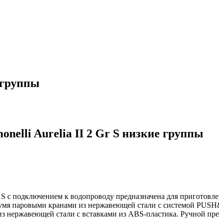
е группы
elli Aurelia II 2 Gr S низкие группы
Gr S с подключением к водопроводу предназначена для приготов
 двумя паровыми кранами из нержавеющей стали с системой PU
 из нержавеющей стали с вставками из ABS-пластика. Ручной пре