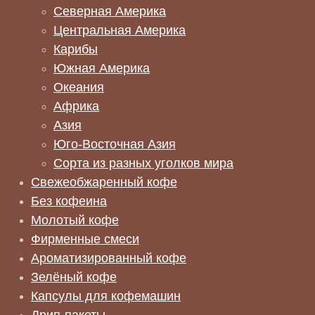
Северная Америка
Центральная Америка
Карибы
Южная Америка
Океания
Африка
Азия
Юго-Восточная Азия
Сорта из разных уголков мира
Свежеобжаренный кофе
Без кофеина
Молотый кофе
Фирменные смеси
Ароматизированный кофе
Зелёный кофе
Капсулы для кофемашин
Дрип-пакеты