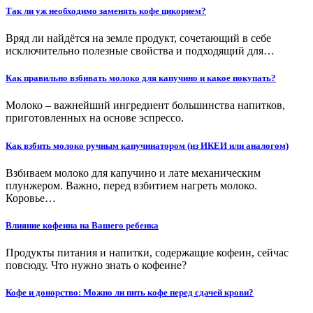
Так ли уж необходимо заменять кофе цикорием?
Вряд ли найдётся на земле продукт, сочетающий в себе
исключительно полезные свойства и подходящий для…
Как правильно взбивать молоко для капучино и какое покупать?
Молоко – важнейший ингредиент большинства напитков,
приготовленных на основе эспрессо.
Как взбить молоко ручным капучинатором (из ИКЕИ или аналогом)
Взбиваем молоко для капучино и лате механическим
плунжером. Важно, перед взбитием нагреть молоко.
Коровье…
Влияние кофеина на Вашего ребенка
Продукты питания и напитки, содержащие кофеин, сейчас
повсюду. Что нужно знать о кофеине?
Кофе и донорство: Можно ли пить кофе перед сдачей крови?