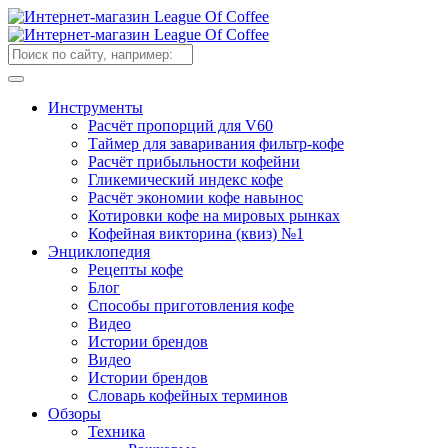
Инструменты
Расчёт пропорций для V60
Таймер для заваривания фильтр-кофе
Расчёт прибыльности кофейни
Гликемический индекс кофе
Расчёт экономии кофе навынос
Котировки кофе на мировых рынках
Кофейная викторина (квиз) №1
Энциклопедия
Рецепты кофе
Блог
Способы приготовления кофе
Видео
Истории брендов
Видео
Истории брендов
Словарь кофейных терминов
Обзоры
Техника