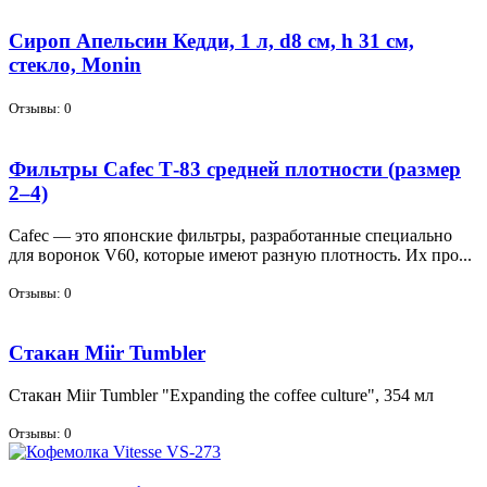
Сироп Апельсин Кедди, 1 л, d8 см, h 31 см,
стекло, Monin
Отзывы: 0
Фильтры Cafec Т-83 средней плотности (размер
2–4)
Cafec — это япон­ские филь­тры, раз­ра­бо­тан­ные спе­ци­аль­но
для во­ро­нок V60, ко­то­рые име­ют раз­ную плот­ность. Их про...
Отзывы: 0
Стакан Miir Tumbler
Ста­кан Miir Tumbler "Expanding the coffee culture", 354 мл
Отзывы: 0