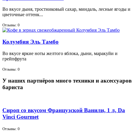
Во вку­се ды­ня, трост­ни­ко­вый са­хар, мин­даль, лес­ные яго­ды и
цве­точ­ные от­тенк...
Отзывы: 0
Колумбия Эль Тамбо
Во вку­се яр­кие но­ты жел­то­го яб­ло­ка, ды­ни, ма­ра­куйи и
грейп­фру­та
Отзывы: 0
У наших партнёров много техники и аксессуаров
бариста
Сироп со вкусом Французской Ванили, 1 л, Da
Vinci Gourmet
Отзывы: 0