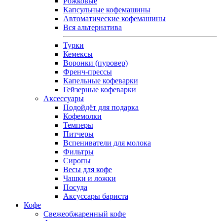
Рожковые
Капсульные кофемашины
Автоматические кофемашины
Вся альтернатива
Турки
Кемексы
Воронки (пуровер)
Френч-прессы
Капельные кофеварки
Гейзерные кофеварки
Аксессуары
Подойдёт для подарка
Кофемолки
Темперы
Питчеры
Вспениватели для молока
Фильтры
Сиропы
Весы для кофе
Чашки и ложки
Посуда
Аксуссары бариста
Кофе
Свежеобжаренный кофе