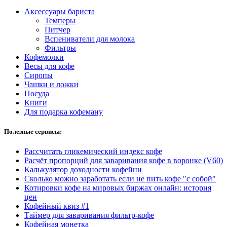
Аксессуары бариста
Темперы
Питчер
Вспениватели для молока
Фильтры
Кофемолки
Весы для кофе
Сиропы
Чашки и ложки
Посуда
Книги
Для подарка кофеману
Полезные сервисы:
Рассчитать гликемический индекс кофе
Расчёт пропорций для заваривания кофе в воронке (V60)
Калькулятор доходности кофейни
Сколько можно заработать если не пить кофе "с собой"
Котировки кофе на мировых биржах онлайн: история
цен
Кофейный квиз #1
Таймер для заваривания фильтр-кофе
Кофейная монетка