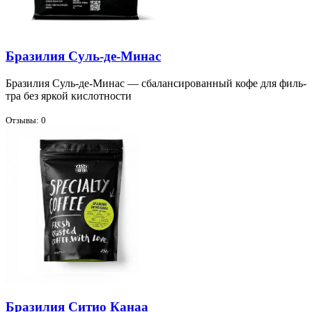
Бразилия Суль-де-Минас
Бра­зи­лия Суль-де-Ми­нас — сба­лан­си­ро­ван­ный ко­фе для филь­
тра без яр­кой кис­лот­но­сти
Отзывы: 0
Бразилия Ситио Канаа