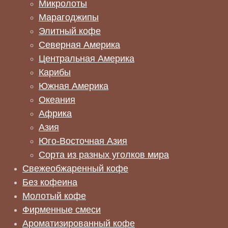
Микролоты
Марагоджипы
Элитный кофе
Северная Америка
Центральная Америка
Карибы
Южная Америка
Океания
Африка
Азия
Юго-Восточная Азия
Сорта из разных уголков мира
Свежеобжаренный кофе
Без кофеина
Молотый кофе
Фирменные смеси
Ароматизированный кофе