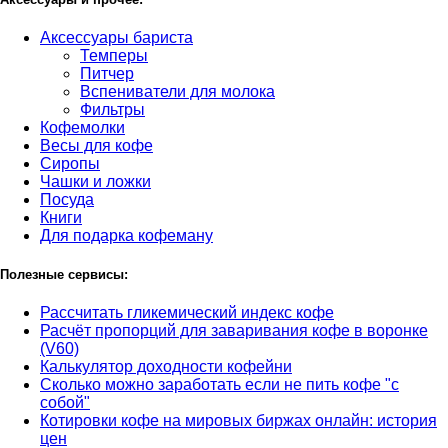
Аксессуары бариста
Темперы
Питчер
Вспениватели для молока
Фильтры
Кофемолки
Весы для кофе
Сиропы
Чашки и ложки
Посуда
Книги
Для подарка кофеману
Полезные сервисы:
Рассчитать гликемический индекс кофе
Расчёт пропорций для заваривания кофе в воронке
(V60)
Калькулятор доходности кофейни
Сколько можно заработать если не пить кофе "с
собой"
Котировки кофе на мировых биржах онлайн: история
цен