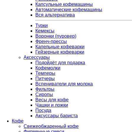
Капсульные кофемашины
Автоматические кофемашины
Вся альтернатива
Турки
Кемексы
Воронки (пуровер)
Френч-прессы
Капельные кофеварки
Гейзерные кофеварки
Аксессуары
Подойдёт для подарка
Кофемолки
Темперы
Питчеры
Вспениватели для молока
Фильтры
Сиропы
Весы для кофе
Чашки и ложки
Посуда
Аксуссары бариста
Кофе
Свежеобжаренный кофе
Фирменные смеси