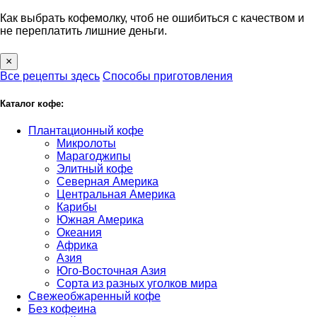
Как выбрать кофемолку, чтоб не ошибиться с качеством и
не переплатить лишние деньги.
×
Все рецепты здесь
Способы приготовления
Каталог кофе:
Плантационный кофе
Микролоты
Марагоджипы
Элитный кофе
Северная Америка
Центральная Америка
Карибы
Южная Америка
Океания
Африка
Азия
Юго-Восточная Азия
Сорта из разных уголков мира
Свежеобжаренный кофе
Без кофеина