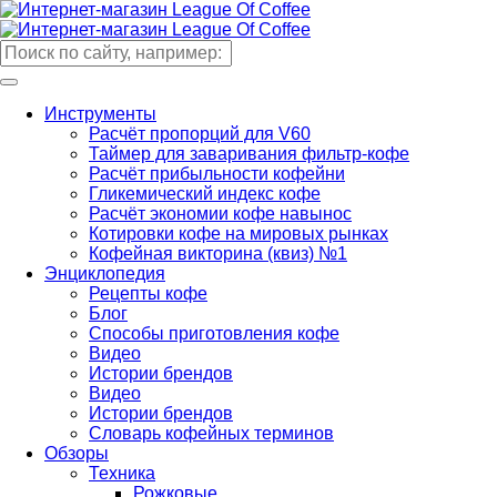
Инструменты
Расчёт пропорций для V60
Таймер для заваривания фильтр-кофе
Расчёт прибыльности кофейни
Гликемический индекс кофе
Расчёт экономии кофе навынос
Котировки кофе на мировых рынках
Кофейная викторина (квиз) №1
Энциклопедия
Рецепты кофе
Блог
Способы приготовления кофе
Видео
Истории брендов
Видео
Истории брендов
Словарь кофейных терминов
Обзоры
Техника
Рожковые