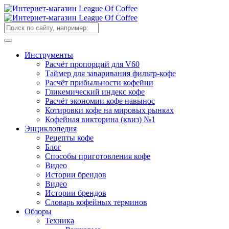
Инструменты
Расчёт пропорций для V60
Таймер для заваривания фильтр-кофе
Расчёт прибыльности кофейни
Гликемический индекс кофе
Расчёт экономии кофе навынос
Котировки кофе на мировых рынках
Кофейная викторина (квиз) №1
Энциклопедия
Рецепты кофе
Блог
Способы приготовления кофе
Видео
Истории брендов
Видео
Истории брендов
Словарь кофейных терминов
Обзоры
Техника