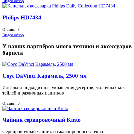
Видео обзор
Philips HD7434
Отзывы: 3
Видео обзор
У наших партнёров много техники и аксессуаров
бариста
Соус DaVinci Карамель, 2500 мл
Иде­аль­но под­хо­дит для укра­ше­ния де­сер­тов, мо­лоч­ных кок­
тей­лей и раз­лич­ных на­пит­ков
Отзывы: 0
Чайник сервировочный Kinto
Сер­ви­ро­воч­ный чай­ник из жа­ро­проч­но­го стек­ла