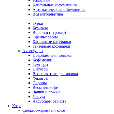
Рожковые
Капсульные кофемашины
Автоматические кофемашины
Вся альтернатива
Турки
Кемексы
Воронки (пуровер)
Френч-прессы
Капельные кофеварки
Гейзерные кофеварки
Аксессуары
Подойдёт для подарка
Кофемолки
Темперы
Питчеры
Вспениватели для молока
Фильтры
Сиропы
Весы для кофе
Чашки и ложки
Посуда
Аксуссары бариста
Кофе
Свежеобжаренный кофе