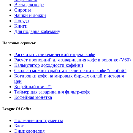
Весы для кофе
Сиропы
Чашки и ложки
Посуда
Книги
Для подарка кофеману
Полезные сервисы:
Рассчитать гликемический индекс кофе
Расчёт пропорций для заваривания кофе в воронке (V60)
Калькулятор доходности кофейни
Сколько можно заработать если не пить кофе "с собой"
Котировки кофе на мировых биржах онлайн: история
цен
Кофейный квиз #1
Таймер для заваривания фильтр-кофе
Кофейная монетка
League Of Coffee
Полезные инструменты
Блог
Энциклопедия