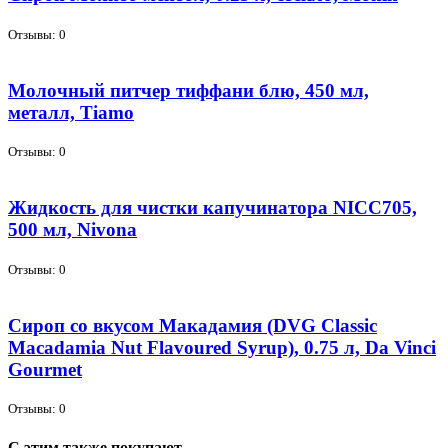
Отзывы: 0
Молочный питчер тиффани блю, 450 мл,
металл, Tiamo
Отзывы: 0
Жидкость для чистки капучинатора NICC705,
500 мл, Nivona
Отзывы: 0
Сироп со вкусом Макадамия (DVG Classic
Macadamia Nut Flavoured Syrup), 0.75 л, Da Vinci
Gourmet
Отзывы: 0
С этим также покупают