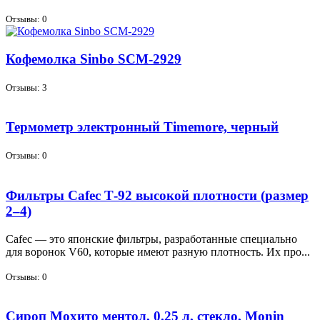
Отзывы: 0
Кофемолка Sinbo SCM-2929
Отзывы: 3
Термометр электронный Timemore, черный
Отзывы: 0
Фильтры Cafec Т-92 высокой плотности (размер
2–4)
Cafec — это япон­ские филь­тры, раз­ра­бо­тан­ные спе­ци­аль­но
для во­ро­нок V60, ко­то­рые име­ют раз­ную плот­ность. Их про...
Отзывы: 0
Сироп Мохито ментол, 0.25 л, стекло, Monin