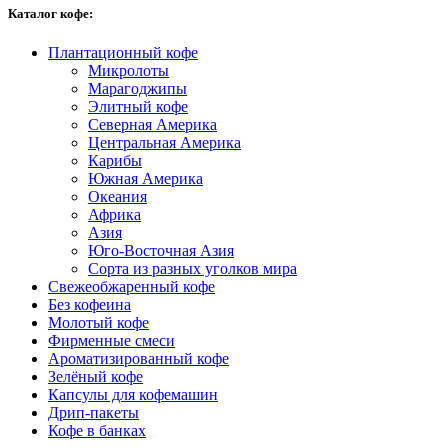
Каталог кофе:
Плантационный кофе
Микролоты
Марагоджипы
Элитный кофе
Северная Америка
Центральная Америка
Карибы
Южная Америка
Океания
Африка
Азия
Юго-Восточная Азия
Сорта из разных уголков мира
Свежеобжаренный кофе
Без кофеина
Молотый кофе
Фирменные смеси
Ароматизированный кофе
Зелёный кофе
Капсулы для кофемашин
Дрип-пакеты
Кофе в банках