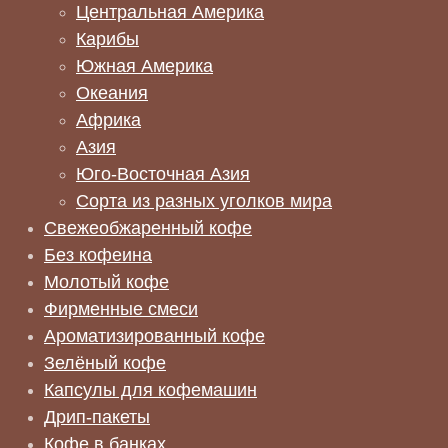
Центральная Америка
Карибы
Южная Америка
Океания
Африка
Азия
Юго-Восточная Азия
Сорта из разных уголков мира
Свежеобжаренный кофе
Без кофеина
Молотый кофе
Фирменные смеси
Ароматизированный кофе
Зелёный кофе
Капсулы для кофемашин
Дрип-пакеты
Кофе в банках