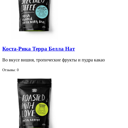
Коста-Рика Терра Белла Нат
Во вку­се виш­ня, тро­пи­че­ские фрук­ты и пуд­ра ка­као
Отзывы: 0