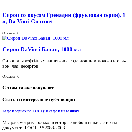
Сироп со вкусом Гренадин (фруктовая серия), 1
л, Da Vinci Gourmet
Отзывы: 0
Сироп DaVinci Банан, 1000 мл
Си­роп для ко­фей­ных на­пит­ков с со­дер­жа­ни­ем мо­ло­ка и сли­
вок, чая, де­сер­тов
Отзывы: 0
С этим также покупают
Статьи и интересные публикации
Кофе в зёрнах по ГОСТу и кофе в магазинах
Мы рассмотрим только некоторые любопытные аспекты
документа ГОСТ Р 52088-2003.