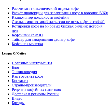
Рассчитать гликемический индекс кофе
Расчёт пропорций для заваривания кофе в воронке (V60)
Калькулятор доходности кофейни
Сколько можно заработать если не пить кофе "с собой"
Котировки кофе на мировых биржах онлайн: история
цен
Кофейный квиз #1
Таймер для заваривания фильтр-кофе
Кофейная монетка
League Of Coffee
Полезные инструменты
Блог
Энциклопедия
Как готовить кофе
Контакты
Страны-производители
Рецепты кофейных напитков
Доставка в регионы России
Видео
Бренды