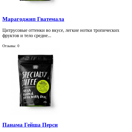
Марагоджип Гватемала
Цит­ру­со­вые от­тен­ки во вку­се, лег­кие нот­ки тро­пи­че­ских
фрук­тов и те­ло средне...
Отзывы: 0
Панама Гейша Перси