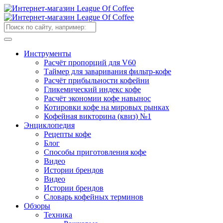
Инструменты
Расчёт пропорций для V60
Таймер для заваривания фильтр-кофе
Расчёт прибыльности кофейни
Гликемический индекс кофе
Расчёт экономии кофе навынос
Котировки кофе на мировых рынках
Кофейная викторина (квиз) №1
Энциклопедия
Рецепты кофе
Блог
Способы приготовления кофе
Видео
Истории брендов
Видео
Истории брендов
Словарь кофейных терминов
Обзоры
Техника