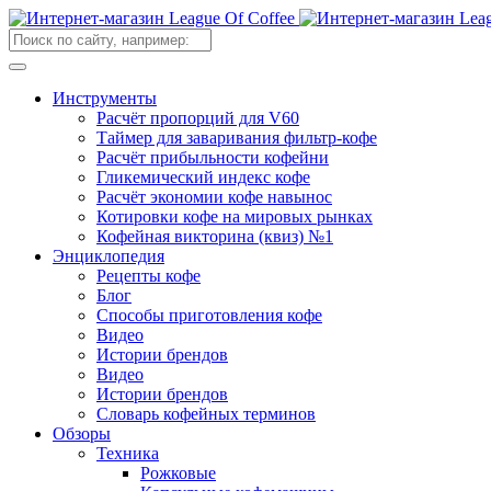
Инструменты
Расчёт пропорций для V60
Таймер для заваривания фильтр-кофе
Расчёт прибыльности кофейни
Гликемический индекс кофе
Расчёт экономии кофе навынос
Котировки кофе на мировых рынках
Кофейная викторина (квиз) №1
Энциклопедия
Рецепты кофе
Блог
Способы приготовления кофе
Видео
Истории брендов
Видео
Истории брендов
Словарь кофейных терминов
Обзоры
Техника
Рожковые