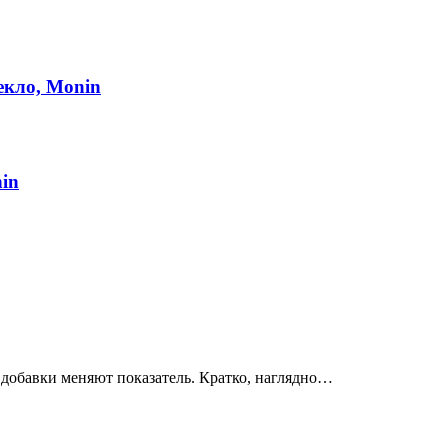
текло, Monin
nin
к добавки меняют показатель. Кратко, наглядно…