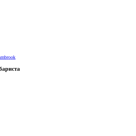
mbrook
бариста