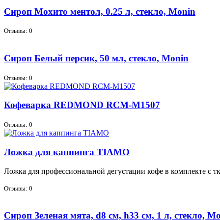
Сироп Мохито ментол, 0.25 л, стекло, Monin
Отзывы: 0
Сироп Белый персик, 50 мл, стекло, Monin
Отзывы: 0
Кофеварка REDMOND RCM-M1507
Отзывы: 0
Ложка для каппинга TIAMO
Лож­ка для про­фес­сио­наль­ной де­гу­ста­ции ко­фе в ком­плек­те с т
Отзывы: 0
Сироп Зеленая мята, d8 см, h33 см, 1 л, стекло, M