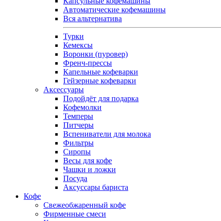
Капсульные кофемашины
Автоматические кофемашины
Вся альтернатива
Турки
Кемексы
Воронки (пуровер)
Френч-прессы
Капельные кофеварки
Гейзерные кофеварки
Аксессуары
Подойдёт для подарка
Кофемолки
Темперы
Питчеры
Вспениватели для молока
Фильтры
Сиропы
Весы для кофе
Чашки и ложки
Посуда
Аксуссары бариста
Кофе
Свежеобжаренный кофе
Фирменные смеси